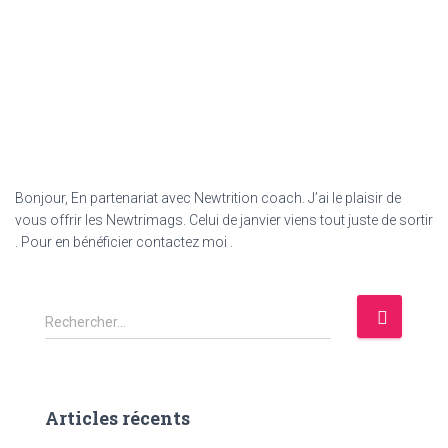
Bonjour, En partenariat avec Newtrition coach. J’ai le plaisir de
vous offrir les Newtrimags. Celui de janvier viens tout juste de sortir
. Pour en bénéficier contactez moi .
R
Rechercher…
e
c
h
e
Articles récents
r
c