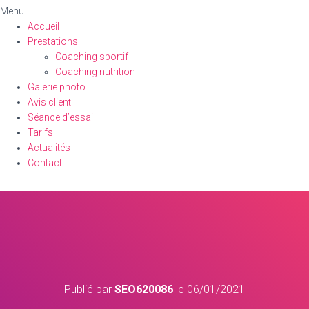
Menu
Accueil
Prestations
Coaching sportif
Coaching nutrition
Galerie photo
Avis client
Séance d’essai
Tarifs
Actualités
Contact
Publié par
SEO620086
le
06/01/2021