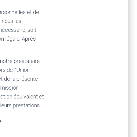
ersonnelles et de
e nous les
écessaire, soit
on légale. Après
notre prestataire
rs de l’Union
t de la présente
mmission
ction équivalent et
leurs prestations.
?