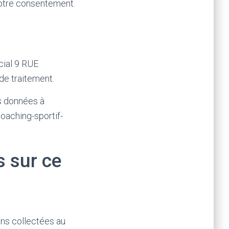
 votre consentement.
cial 9 RUE
e traitement.
os données à
oaching-sportif-
s sur ce
ons collectées au