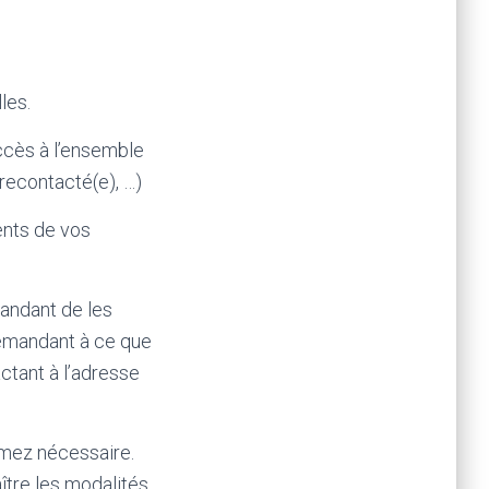
les.
ccès à l’ensemble
recontacté(e), …)
ments de vos
mandant de les
 demandant à ce que
ctant à l’adresse
timez nécessaire.
aître les modalités