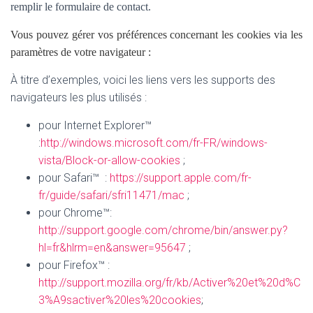
remplir le formulaire de contact.
Vous pouvez gérer vos préférences concernant les cookies via les
paramètres de votre navigateur :
À titre d’exemples, voici les liens vers les supports des
navigateurs les plus utilisés :
pour Internet Explorer™
:
http://windows.microsoft.com/fr-FR/windows-
vista/Block-or-allow-cookies
;
pour Safari™ :
https://support.apple.com/fr-
fr/guide/safari/sfri11471/mac
;
pour Chrome™:
http://support.google.com/chrome/bin/answer.py?
hl=fr&hlrm=en&answer=95647
;
pour Firefox™ :
http://support.mozilla.org/fr/kb/Activer%20et%20d%C
3%A9sactiver%20les%20cookies
;